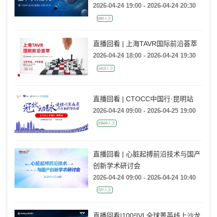
2026-04-24 19:00 - 2026-04-24 20:30
890人次
直播回看 | 上海TAVR国际前沿荟萃
2026-04-24 18:00 - 2026-04-24 19:30
1413人次
直播回看 | CTOCC中国行·昆明站
2026-04-24 09:00 - 2026-04-25 19:00
23669人次
直播回看 | 心脏起搏前沿技术与国产
创新学术研讨会
2026-04-24 09:00 - 2026-04-24 10:40
727人次
直播回看|100²IVL全球菁英线上沙龙