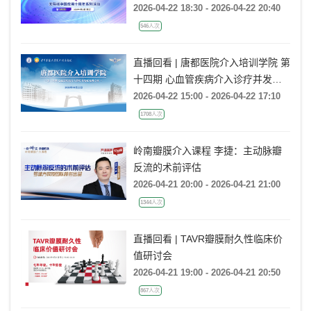
活动
2026-04-22 18:30 - 2026-04-22 20:40
546人次
直播回看 | 唐都医院介入培训学院 第
十四期 心血管疾病介入诊疗并发症
处理专场
2026-04-22 15:00 - 2026-04-22 17:10
1708人次
岭南瓣膜介入课程 李捷：主动脉瓣
反流的术前评估
2026-04-21 20:00 - 2026-04-21 21:00
1344人次
直播回看 | TAVR瓣膜耐久性临床价
值研讨会
2026-04-21 19:00 - 2026-04-21 20:50
867人次