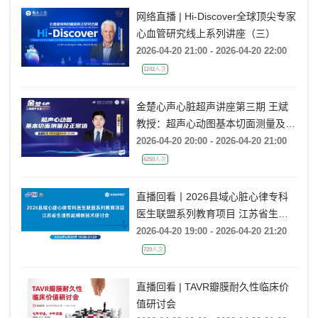
网络直播 | Hi-Discover全球顶尖专家
心血管研究线上系列讲座（三）
2026-04-20 21:00 - 2026-04-20 22:00
1242人次
金楚心声心脏超声讲座第三期 王斌
教授：超声心动图基本切面测量及正
常值
2026-04-20 20:00 - 2026-04-20 21:00
6250人次
直播回看丨2026县域心脏心律专科
医生联盟系列教育项目 江苏省生理
性起搏新技术研讨会
2026-04-20 19:00 - 2026-04-20 21:20
720人次
直播回看 | TAVR瓣膜耐久性临床价
值研讨会