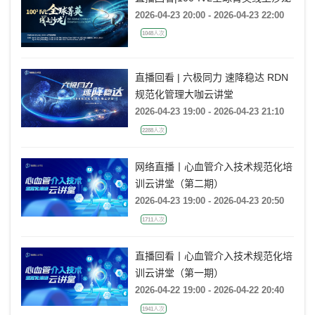
2026-04-23 20:00 - 2026-04-23 22:00
1048人次
直播回看 | 六极同力 速降稳达 RDN
规范化管理大咖云讲堂
2026-04-23 19:00 - 2026-04-23 21:10
2288人次
网络直播丨心血管介入技术规范化培
训云讲堂（第二期）
2026-04-23 19:00 - 2026-04-23 20:50
1711人次
直播回看丨心血管介入技术规范化培
训云讲堂（第一期）
2026-04-22 19:00 - 2026-04-22 20:40
1941人次