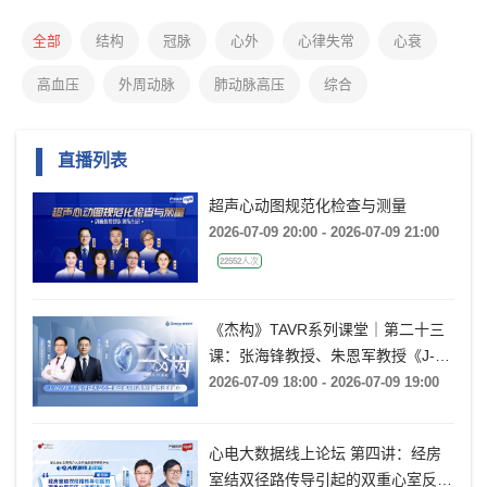
全部
结构
冠脉
心外
心律失常
心衰
高血压
外周动脉
肺动脉高压
综合
直播列表
超声心动图规范化检查与测量
2026-07-09 20:00 - 2026-07-09 21:00
22552人次
《杰构》TAVR系列课堂｜第二十三
课：张海锋教授、朱恩军教授《J-
VALVE TF 治疗超大左心室流出道
2026-07-09 18:00 - 2026-07-09 19:00
AR：病例精要与技术要点》
心电大数据线上论坛 第四讲：经房
室结双径路传导引起的双重心室反应