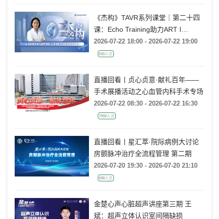
《杰构》TAVR系列课堂｜第二十四
课：Echo Training助力ART I
Rebecca T. Hahn教授《主动脉瓣反
2026-07-22 18:00 - 2026-07-22 19:00
流的超声培训：从病理机制到临床诊
530人次
疗决策》
直播回看丨贞心贞意·献礼百年——
手术展播活动之心血管内科手术专场
2026-07-22 08:30 - 2026-07-22 16:30
7990人次
直播回看丨星汇萃·院际病例大讨论
房颤脉冲治疗全流程管理 第二期
2026-07-20 19:30 - 2026-07-20 21:10
698人次
金楚心声心脏超声讲座第三期 王
斌：超声立体认识室间隔缺损