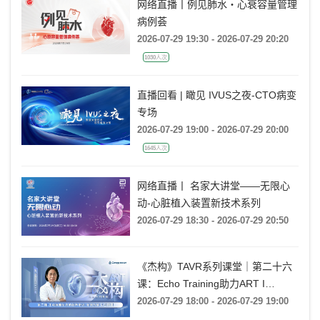
网络直播丨例见肺水・心衰容量管理
病例荟
2026-07-29 19:30 - 2026-07-29 20:20
1030人次
直播回看 | 瞰见 IVUS之夜-CTO病变
专场
2026-07-29 19:00 - 2026-07-29 20:00
1645人次
网络直播丨 名家大讲堂——无限心
动-心脏植入装置新技术系列
2026-07-29 18:30 - 2026-07-29 20:50
《杰构》TAVR系列课堂｜第二十六
课：Echo Training助力ART I
Rebecca T. Hahn教授《第二期-主动
2026-07-29 18:00 - 2026-07-29 19:00
脉瓣反流的超声培训：帧帧拆解 实