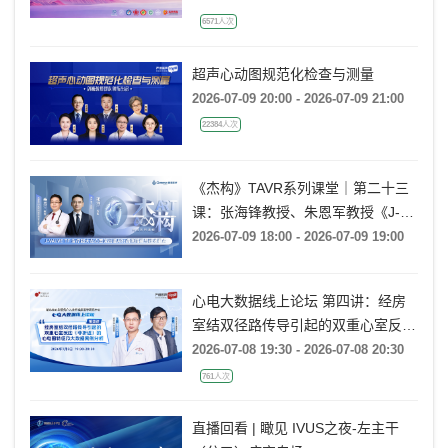
6571人次
超声心动图规范化检查与测量
2026-07-09 20:00 - 2026-07-09 21:00
22384人次
《杰构》TAVR系列课堂｜第二十三
课：张海锋教授、朱恩军教授《J-
VALVE TF 治疗超大左心室流出道
2026-07-09 18:00 - 2026-07-09 19:00
AR：病例精要与技术要点》
心电大数据线上论坛 第四讲：经房
室结双径路传导引起的双重心室反应
(非折返)的心电图特征及大数据案例
2026-07-08 19:30 - 2026-07-08 20:30
分析
761人次
直播回看 | 瞰见 IVUS之夜-左主干