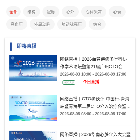
全部
结构
冠脉
心外
心律失常
心衰
高血压
外周动脉
肺动脉高压
综合
即将直播
网络直播｜2026血管疾病多学科协
作学术论坛暨第21届广州CTO会议
暨岭南瓣膜会（VMDT2026）
2026-08-03 10:00 - 2026-08-09 17:00
今日直播
14047人次
网络直播丨CTO老伙计·中国行-青海
站暨青海第二届CTO介入治疗会暨青
海大学附属医院首届复杂冠脉介入诊
2026-08-08 08:00 - 2026-08-08 17:00
疗研讨会暨2026高原泛血管疾病暨
心脏康复诊疗学习班
网络直播 | 2026华南心脏介入大会暨